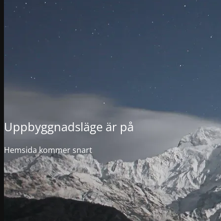
Uppbyggnadsläge är på
Hemsida kommer snart