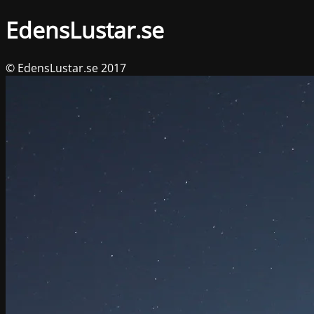
EdensLustar.se
© EdensLustar.se 2017