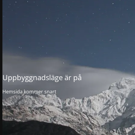
Uppbyggnadsläge är på
Hemsida kommer snart