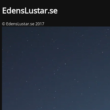
EdensLustar.se
© EdensLustar.se 2017