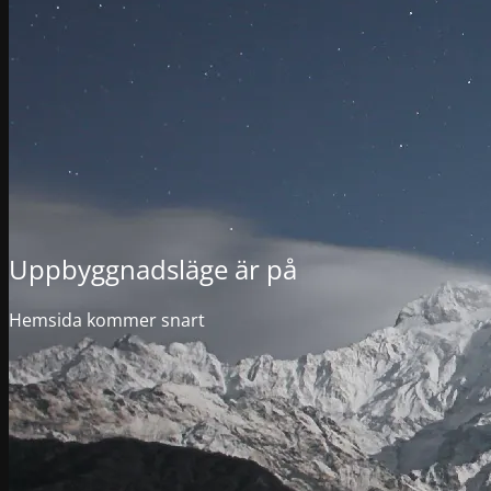
Uppbyggnadsläge är på
Hemsida kommer snart