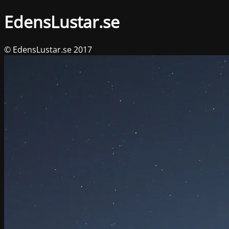
EdensLustar.se
© EdensLustar.se 2017